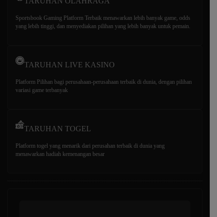
TARUHAN OLAHRAGA
Sportsbook Gaming Platform Terbaik menawarkan lebih banyak game, odds
yang lebih tinggi, dan menyediakan pilihan yang lebih banyak untuk pemain.
TARUHAN LIVE KASINO
Platform Pilihan bagi perusahaan-perusahaan terbaik di dunia, dengan pilihan
variasi game terbanyak
TARUHAN TOGEL
Platform togel yang menarik dari perusahan terbaik di dunia yang
menawarkan hadiah kemenangan besar