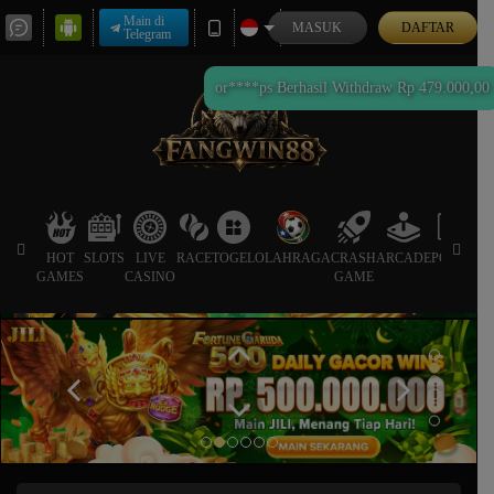
Main di
MASUK
DAFTAR
Telegram
or****ps Berhasil Withdraw Rp 479.000,00
HOT
SLOTS
LIVE
RACE
TOGEL
OLAHRAGA
CRASH
ARCADE
POKER
GAMES
CASINO
GAME
SP