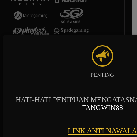
PENTING
HATI-HATI PENIPUAN MENGATASN
FANGWIN88
LINK ANTI NAWALA