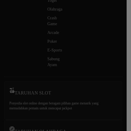
Togel
Olahraga
Crash
Game
Arcade
Poker
E-Sports
Sabung
Ayam
TARUHAN SLOT
Penyedia slot online dengan beragam pilihan game menarik yang
memudahkan pemain untuk mencapai jackpot