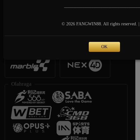
__________________________________
© 2026 FANGWIN88. All rights reserved. |
OK
Race
Togel
Olahraga