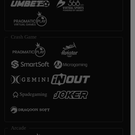
Crash Game
Arcade