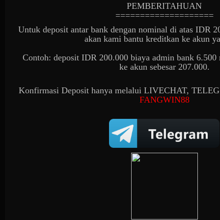
PEMBERITAHUAN
====================
Untuk deposit antar bank dengan nominal di atas IDR 2
akan kami bantu kreditkan ke akun y
Contoh: deposit IDR 200.000 biaya admin bank 6.500
ke akun sebesar 207.000.
Konfirmasi Deposit hanya melalui LIVECHAT, T
FANGWIN88
Live Casino