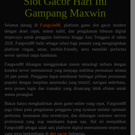
Slot Gacor Hari Ini
Gampang Maxwin
Selamat datang di
Fangwin88
, platform game slot gacor modern
dengan akses cepat, sistem stabil, dan pengalaman hiburan digital
terpercaya untuk pengguna Indonesia hingga Asia Tenggara di tahun
2026. Fangwin88 hadir sebagai solusi bagi pemain yang menginginkan
platform ringan, aman, mobile-friendly, serta memiliki performa
server optimal tanpa hambatan.
Fangwin88 dibangun menggunakan sistem teknologi terbaru dengan
koneksi server internasional yang menjaga stabilitas permainan selama
24 jam penuh. Pengguna dapat menikmati berbagai pilihan permainan
populer dengan tampilan antarmuka yang intuitif, navigasi sederhana,
serta proses login dan transaksi yang dirancang lebih efisien untuk
semua perangkat.
Bukan hanya menghadirkan akses game online yang cepat, Fangwin88
juga fokus pada pengalaman pengguna yang nyaman melalui optimasi
performa, keamanan data terenkripsi, dan dukungan customer service
profesional yang siap membantu kapan saja. Hal ini menjadikan
Fangwin88 sebagai salah satu platform digital entertainment terpercaya
yang terus berkembang di
slot gacor
Indonesia.