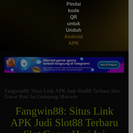
Pindai
Gates of Olympus 1000
kode
QR
untuk
Unduh
Android
APK
Fangwin88: Situs Link APK Judi Slot88 Terbaru Slot
Gacor Hari Ini Gampang Maxwin
Fangwin88: Situs Link
APK Judi Slot88 Terbaru