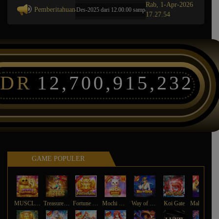
Rab, 1-Apr-2026
Pemberitahuan
Terjadwal: Opus pada 11-Des-2025 dari 12.00.00 sampai 13-Des-2026 11.59.59. Selama waktu
17.27.54
IDR
12,700,915,232
GAME POPULER
MUSCLE FORTUNE CAT
Treasures of Aztec
Fortune Gems
Mochi Mania 1000
Way of Ninja
Koi Gate
Mahjong Magic