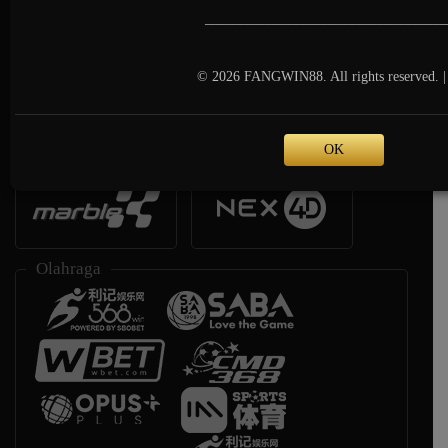
__________________________________
© 2026 FANGWIN88. All rights reserved. |
OK
Race
Togel
Olahraga