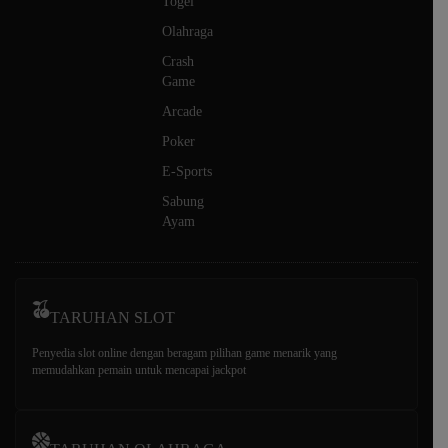
Togel
Olahraga
Crash
Game
Arcade
Poker
E-Sports
Sabung
Ayam
TARUHAN SLOT
Penyedia slot online dengan beragam pilihan game menarik yang
memudahkan pemain untuk mencapai jackpot