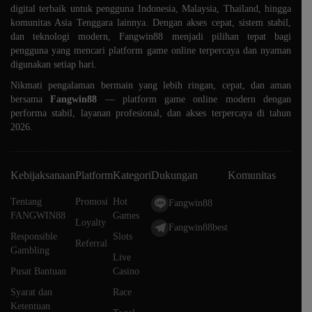
digital terbaik untuk pengguna Indonesia, Malaysia, Thailand, hingga
komunitas Asia Tenggara lainnya. Dengan akses cepat, sistem stabil,
dan teknologi modern, Fangwin88 menjadi pilihan tepat bagi
pengguna yang mencari platform game online terpercaya dan nyaman
digunakan setiap hari.
Nikmati pengalaman bermain yang lebih ringan, cepat, dan aman
bersama
Fangwin88
— platform game online modern dengan
performa stabil, layanan profesional, dan akses terpercaya di tahun
2026.
Kebijaksanaan
Platform
Kategori
Dukungan
Komunitas
Tentang
Promosi
Hot
Fangwin88
FANGWIN88
Games
Loyalty
Fangwin88best
Responsible
Slots
Referral
Gambling
Live
Pusat Bantuan
Casino
Syarat dan
Race
Ketentuan