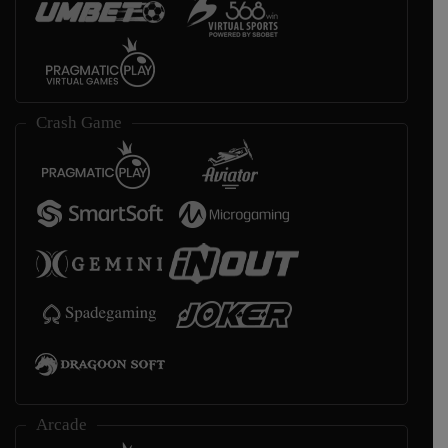
Crash Game
Arcade