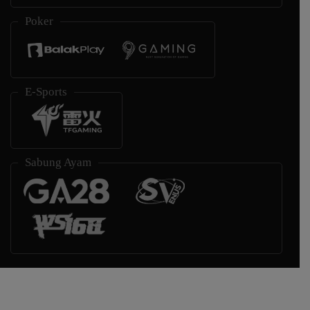
Poker
E-Sports
Sabung Ayam