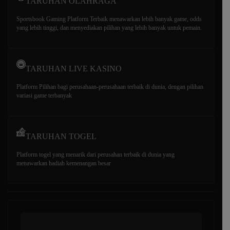
TARUHAN OLAHRAGA
Sportsbook Gaming Platform Terbaik menawarkan lebih banyak game, odds
yang lebih tinggi, dan menyediakan pilihan yang lebih banyak untuk pemain.
TARUHAN LIVE KASINO
Platform Pilihan bagi perusahaan-perusahaan terbaik di dunia, dengan pilihan
variasi game terbanyak
TARUHAN TOGEL
Platform togel yang menarik dari perusahan terbaik di dunia yang
menawarkan hadiah kemenangan besar