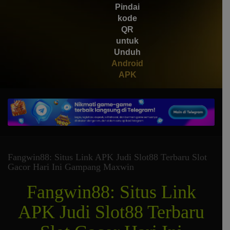
Pindai
Gates of Olympus 1000
kode
QR
untuk
Unduh
Android
APK
Fangwin88: Situs Link APK Judi Slot88 Terbaru Slot
Gacor Hari Ini Gampang Maxwin
Fangwin88: Situs Link
APK Judi Slot88 Terbaru