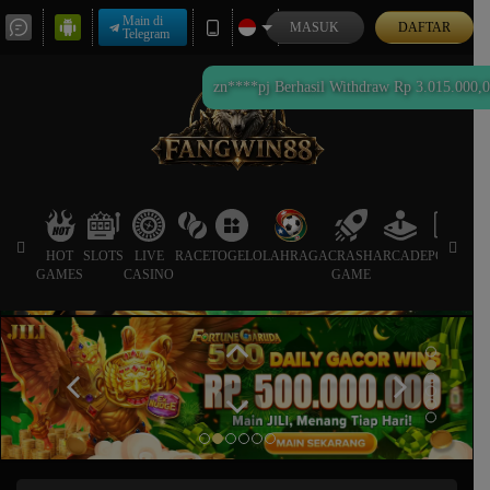
Main di
MASUK
DAFTAR
Telegram
zn****pj Berhasil Withdraw Rp 3.015.000,
HOT
SLOTS
LIVE
RACE
TOGEL
OLAHRAGA
CRASH
ARCADE
POKER
GAMES
CASINO
GAME
SP