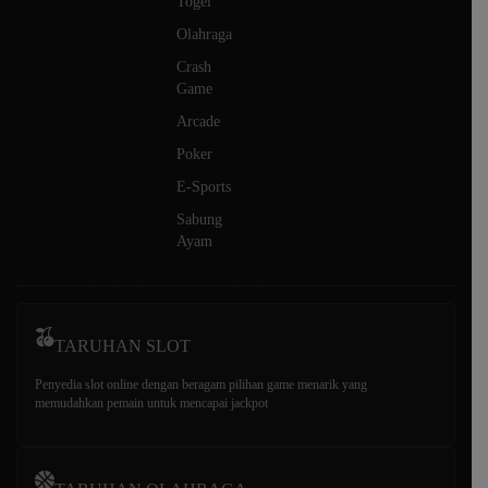
Togel
Olahraga
Crash
Game
Arcade
Poker
E-Sports
Sabung
Ayam
TARUHAN SLOT
Penyedia slot online dengan beragam pilihan game menarik yang
memudahkan pemain untuk mencapai jackpot