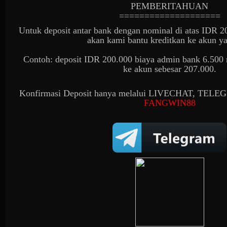
PEMBERITAHUAN
====================
Untuk deposit antar bank dengan nominal di atas IDR 2
akan kami bantu kreditkan ke akun y
Contoh: deposit IDR 200.000 biaya admin bank 6.500
ke akun sebesar 207.000.
Konfirmasi Deposit hanya melalui LIVECHAT, T
FANGWIN88
Live Casino