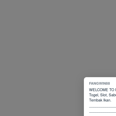
FANGWIN88
WELCOME TO FA
Togel, Slot, Sa
Tembak Ikan.
_____________
_____________