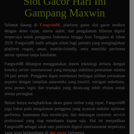
Slot Gacor Hari Ini
Gampang Maxwin
Selamat datang di
Fangwin88
, platform game slot gacor modern
dengan akses cepat, sistem stabil, dan pengalaman hiburan digital
terpercaya untuk pengguna Indonesia hingga Asia Tenggara di tahun
2026. Fangwin88 hadir sebagai solusi bagi pemain yang menginginkan
platform ringan, aman, mobile-friendly, serta memiliki performa
server optimal tanpa hambatan.
Fangwin88 dibangun menggunakan sistem teknologi terbaru dengan
koneksi server internasional yang menjaga stabilitas permainan selama
24 jam penuh. Pengguna dapat menikmati berbagai pilihan permainan
populer dengan tampilan antarmuka yang intuitif, navigasi sederhana,
serta proses login dan transaksi yang dirancang lebih efisien untuk
semua perangkat.
Bukan hanya menghadirkan akses game online yang cepat, Fangwin88
juga fokus pada pengalaman pengguna yang nyaman melalui optimasi
performa, keamanan data terenkripsi, dan dukungan customer service
profesional yang siap membantu kapan saja. Hal ini menjadikan
Fangwin88 sebagai salah satu platform digital entertainment terpercaya
yang terus berkembang di
slot gacor
Indonesia.