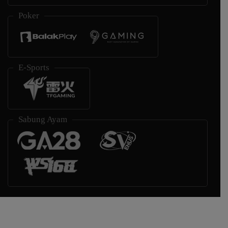
Poker
E-Sports
Sabung Ayam