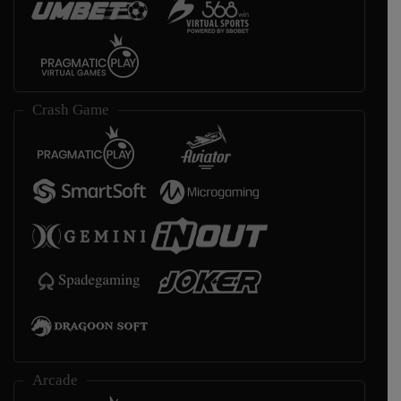
Crash Game
Arcade