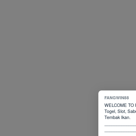
FANGWIN88
WELCOME TO FA
Togel, Slot, Sa
Tembak Ikan.
_____________
_____________