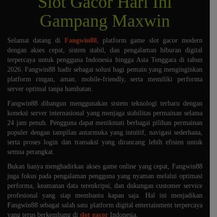
Slot Gacor Hari Ini
Gampang Maxwin
Selamat datang di
Fangwin88
, platform game slot gacor modern
dengan akses cepat, sistem stabil, dan pengalaman hiburan digital
terpercaya untuk pengguna Indonesia hingga Asia Tenggara di tahun
2026. Fangwin88 hadir sebagai solusi bagi pemain yang menginginkan
platform ringan, aman, mobile-friendly, serta memiliki performa
server optimal tanpa hambatan.
Fangwin88 dibangun menggunakan sistem teknologi terbaru dengan
koneksi server internasional yang menjaga stabilitas permainan selama
24 jam penuh. Pengguna dapat menikmati berbagai pilihan permainan
populer dengan tampilan antarmuka yang intuitif, navigasi sederhana,
serta proses login dan transaksi yang dirancang lebih efisien untuk
semua perangkat.
Bukan hanya menghadirkan akses game online yang cepat, Fangwin88
juga fokus pada pengalaman pengguna yang nyaman melalui optimasi
performa, keamanan data terenkripsi, dan dukungan customer service
profesional yang siap membantu kapan saja. Hal ini menjadikan
Fangwin88 sebagai salah satu platform digital entertainment terpercaya
yang terus berkembang di
slot gacor
Indonesia.