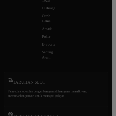
Togel
Olahraga
Crash
Game
Arcade
Poker
E-Sports
Sabung
Ayam
TARUHAN SLOT
Penyedia slot online dengan beragam pilihan game menarik yang
memudahkan pemain untuk mencapai jackpot