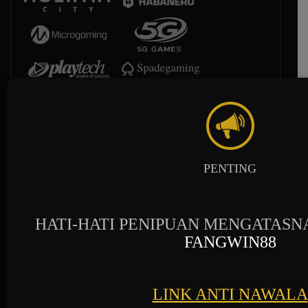
PENTING
HATI-HATI PENIPUAN MENGATASN
FANGWIN88
LINK ANTI NAWALA