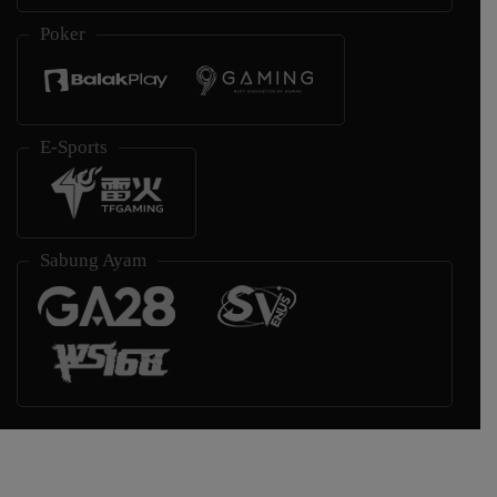
Poker
E-Sports
Sabung Ayam