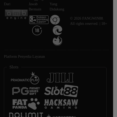
Dari
Jawab
Yang
Bermain
Didukung
© 2026 FANGWIN88.
All rights reserved. | 18+
Platform Penyedia Layanan
Slots