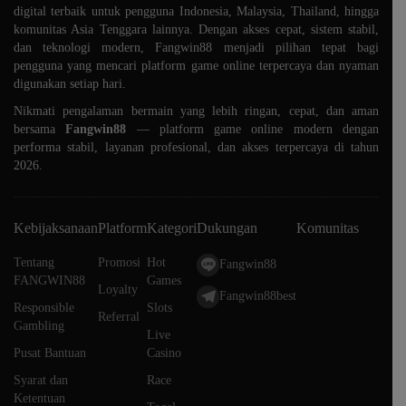
digital terbaik untuk pengguna Indonesia, Malaysia, Thailand, hingga
komunitas Asia Tenggara lainnya. Dengan akses cepat, sistem stabil,
dan teknologi modern, Fangwin88 menjadi pilihan tepat bagi
pengguna yang mencari platform game online terpercaya dan nyaman
digunakan setiap hari.
Nikmati pengalaman bermain yang lebih ringan, cepat, dan aman
bersama
Fangwin88
— platform game online modern dengan
performa stabil, layanan profesional, dan akses terpercaya di tahun
2026.
Kebijaksanaan
Platform
Kategori
Dukungan
Komunitas
Tentang
Promosi
Hot
Fangwin88
FANGWIN88
Games
Loyalty
Fangwin88best
Responsible
Slots
Referral
Gambling
Live
Pusat Bantuan
Casino
Syarat dan
Race
Ketentuan